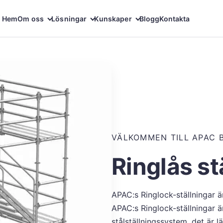
Hem
Om oss
Lösningar
Kunskaper
Blogg
Kontakta
VÄLKOMMEN TILL APAC 
Ringlås st
APAC:s Ringlock-ställningar ä
APAC:s Ringlock-ställningar är
stålställningssystem, det är 