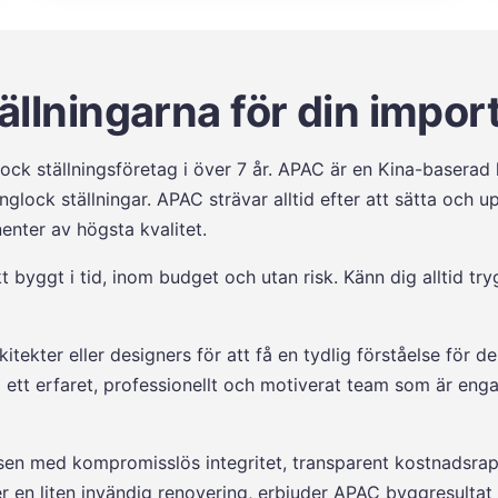
ällningarna för din impor
ock ställningsföretag i över 7 år. APAC är en Kina-baserad l
inglock ställningar. APAC strävar alltid efter att sätta och
enter av högsta kvalitet.
kt byggt i tid, inom budget och utan risk. Känn dig alltid try
itekter eller designers för att få en tydlig förståelse för 
ett erfaret, professionellt och motiverat team som är eng
ssen med kompromisslös integritet, transparent kostnadsrap
ler en liten invändig renovering, erbjuder APAC byggresulta