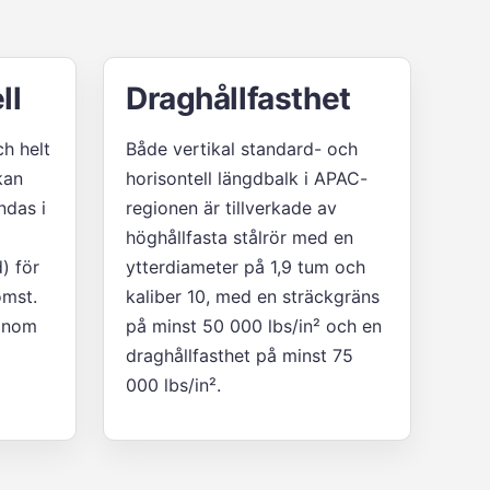
ll
Draghållfasthet
h helt
Både vertikal standard- och
kan
horisontell längdbalk i APAC-
ndas i
regionen är tillverkade av
höghållfasta stålrör med en
) för
ytterdiameter på 1,9 tum och
omst.
kaliber 10, med en sträckgräns
 inom
på minst 50 000 lbs/in² och en
draghållfasthet på minst 75
000 lbs/in².