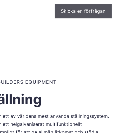
Skicka en förfrågan
BUILDERS EQUIPMENT
ällning
r ett av världens mest använda ställningssystem.
 ett helgalvaniserat multifunktionellt
lämpligt för att ge allmän åtkomst och stödja