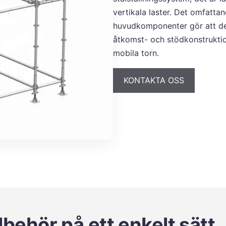
vertikala laster. Det omfatta
huvudkomponenter gör att de 
åtkomst- och stödkonstruktione
mobila torn.
KONTAKTA OSS
y
lbehör på ett enkelt sätt