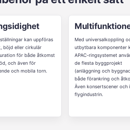
gsidighet
Multifunktione
tällningar kan uppföras
Med universalkoppling oc
, böjd eller cirkulär
utbytbara komponenter 
uration för både åtkomst
APAC-ringsystemet anvä
öd, och även för
de flesta byggprojekt
nde och mobila torn.
(anläggning och byggnad
både förankring och åtk
Även konsertscener och
flygindustrin.