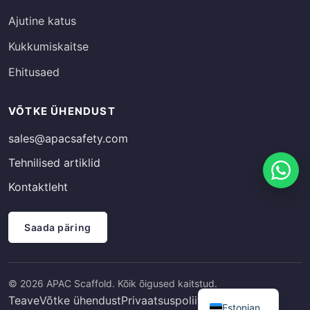
Ajutine katus
Kukkumiskaitse
Ehitusaed
Russian
VÕTKE ÜHENDUST
Finnish
sales@apacsafety.com
Spanish
Tehnilised artiklid
French
Kontaktleht
German
Arabic
Saada päring
Italian
Swedish
© 2026 APAC Scaffold. Kõik õigused kaitstud.
English
Teave
Võtke ühendust
Privaatsuspoliitika
Estonian