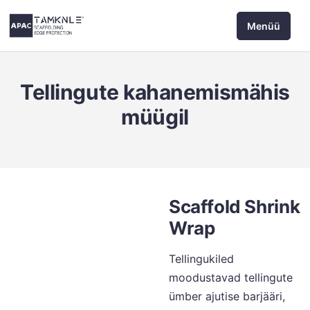
Jäta
Menüü
sisukord
vahele
Tellingute kahanemismähis
müügil
Scaffold Shrink
Wrap
Tellingukiled
moodustavad tellingute
ümber ajutise barjääri,