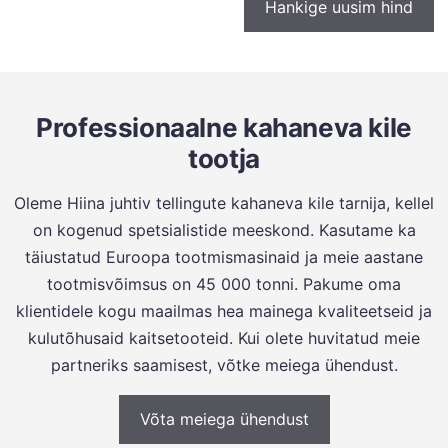
Hankige uusim hind
Professionaalne kahaneva kile
tootja
Oleme Hiina juhtiv tellingute kahaneva kile tarnija, kellel
on kogenud spetsialistide meeskond. Kasutame ka
täiustatud Euroopa tootmismasinaid ja meie aastane
tootmisvõimsus on 45 000 tonni. Pakume oma
klientidele kogu maailmas hea mainega kvaliteetseid ja
kulutõhusaid kaitsetooteid. Kui olete huvitatud meie
partneriks saamisest, võtke meiega ühendust.
Võta meiega ühendust