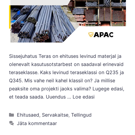
Sissejuhatus Teras on ehituses levinud materjal ja
olenevalt kasutusotstarbest on saadaval erinevaid
teraseklasse. Kaks levinud teraseklassi on Q235 ja
Q345. Mis vahe neil kahel klassil on? Ja millise
peaksite oma projekti jaoks valima? Lugege edasi,
et teada saada. Uuendus …
Loe edasi
Kategooriad
Ehitusaed
,
Servakaitse
,
Tellingud
Jäta kommentaar