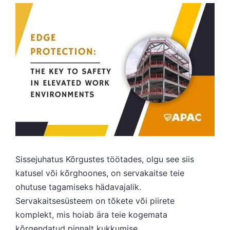
Sissejuhatus Kõrgustes töötades, olgu see siis
katusel või kõrghoones, on servakaitse teie
ohutuse tagamiseks hädavajalik.
Servakaitsesüsteem on tõkete või piirete
komplekt, mis hoiab ära teie kogemata
kõrgendatud pinnalt kukkumise.