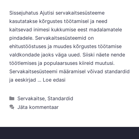
Sissejuhatus Ajutisi servakaitsesüsteeme
kasutatakse kõrgustes töötamisel ja need
kaitsevad inimesi kukkumise eest madalamatele
pindadele. Servakaitsesüsteemid on
ehitustööstuses ja muudes kõrgustes töötamise
valdkondade jaoks väga uued. Siiski näete nende
töötlemises ja populaarsuses kiireid muutusi.
Servakaitsesüsteemi määramisel võivad standardid
ja eeskirjad ...
Loe edasi
Kategooriad
Servakaitse
,
Standardid
Jäta kommentaar