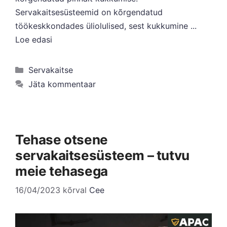
Servakaitsesüsteemid on kõrgendatud
töökeskkondades üliolulised, sest kukkumine ...
Loe edasi
Kategooriad
Servakaitse
Jäta kommentaar
Tehase otsene
servakaitsesüsteem – tutvu
meie tehasega
16/04/2023
kõrval
Cee