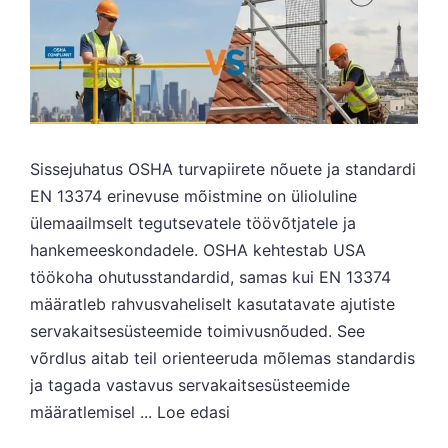
Sissejuhatus OSHA turvapiirete nõuete ja standardi
EN 13374 erinevuse mõistmine on ülioluline
ülemaailmselt tegutsevatele töövõtjatele ja
hankemeeskondadele. OSHA kehtestab USA
töökoha ohutusstandardid, samas kui EN 13374
määratleb rahvusvaheliselt kasutatavate ajutiste
servakaitsesüsteemide toimivusnõuded. See
võrdlus aitab teil orienteeruda mõlemas standardis
ja tagada vastavus servakaitsesüsteemide
määratlemisel ...
Loe edasi