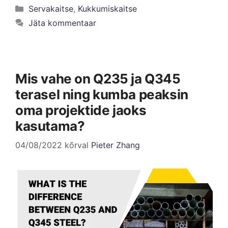
Kategooriad
Servakaitse
,
Kukkumiskaitse
Jäta kommentaar
Mis vahe on Q235 ja Q345
terasel ning kumba peaksin
oma projektide jaoks
kasutama?
04/08/2022
kõrval
Pieter Zhang