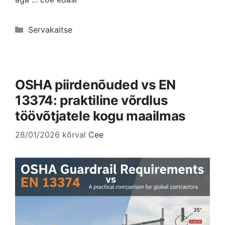
Kategooriad
Servakaitse
OSHA piirdenõuded vs EN
13374: praktiline võrdlus
töövõtjatele kogu maailmas
28/01/2026
kõrval
Cee