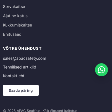
Servakaitse
Ajutine katus
Kukkumiskaitse
Ehitusaed
Russian
VÕTKE ÜHENDUST
Finnish
sales@apacsafety.com
Spanish
Tehnilised artiklid
French
Kontaktleht
German
Arabic
Saada päring
Italian
Swedish
© 2026 APAC Scaffold. Kõik õigused kaitstud.
English