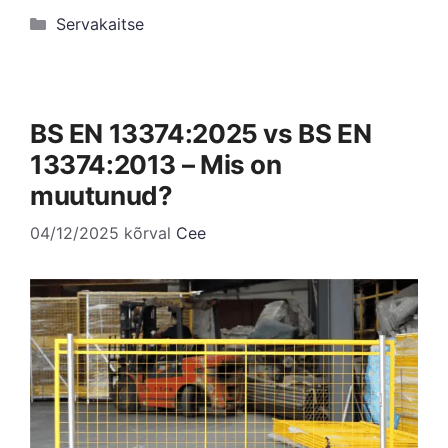
Kategooriad
Servakaitse
BS EN 13374:2025 vs BS EN
13374:2013 – Mis on
muutunud?
04/12/2025
kõrval
Cee