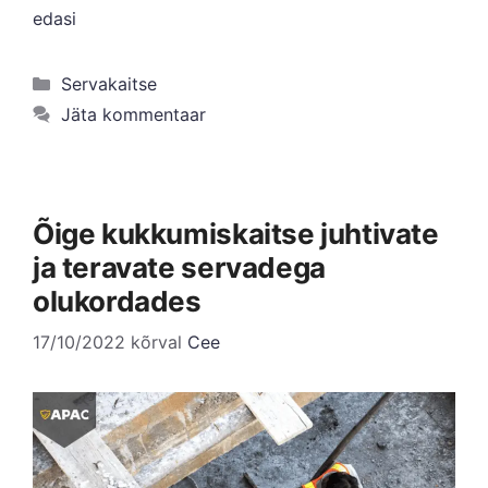
edasi
Kategooriad
Servakaitse
Jäta kommentaar
Õige kukkumiskaitse juhtivate
ja teravate servadega
olukordades
17/10/2022
kõrval
Cee