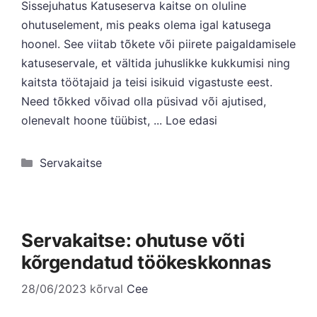
Sissejuhatus Katuseserva kaitse on oluline
ohutuselement, mis peaks olema igal katusega
hoonel. See viitab tõkete või piirete paigaldamisele
katuseservale, et vältida juhuslikke kukkumisi ning
kaitsta töötajaid ja teisi isikuid vigastuste eest.
Need tõkked võivad olla püsivad või ajutised,
olenevalt hoone tüübist, ...
Loe edasi
Kategooriad
Servakaitse
Servakaitse: ohutuse võti
kõrgendatud töökeskkonnas
28/06/2023
kõrval
Cee