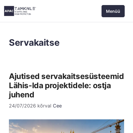
Jäta
Menüü
sisukord
vahele
Servakaitse
Ajutised servakaitsesüsteemid
Lähis-Ida projektidele: ostja
juhend
24/07/2026
kõrval
Cee