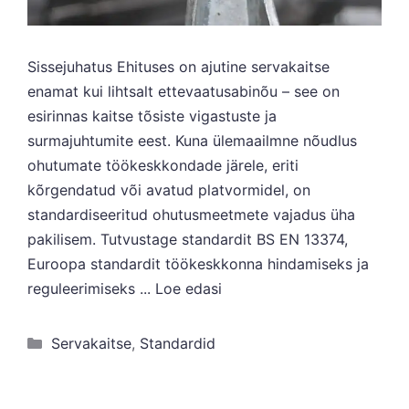
Sissejuhatus Ehituses on ajutine servakaitse
enamat kui lihtsalt ettevaatusabinõu – see on
esirinnas kaitse tõsiste vigastuste ja
surmajuhtumite eest. Kuna ülemaailmne nõudlus
ohutumate töökeskkondade järele, eriti
kõrgendatud või avatud platvormidel, on
standardiseeritud ohutusmeetmete vajadus üha
pakilisem. Tutvustage standardit BS EN 13374,
Euroopa standardit töökeskkonna hindamiseks ja
reguleerimiseks ...
Loe edasi
Kategooriad
Servakaitse
,
Standardid