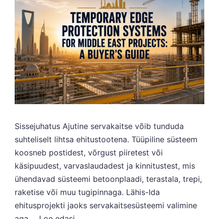
Sissejuhatus Ajutine servakaitse võib tunduda
suhteliselt lihtsa ehitustootena. Tüüpiline süsteem
koosneb postidest, võrgust piiretest või
käsipuudest, varvaslaudadest ja kinnitustest, mis
ühendavad süsteemi betoonplaadi, terastala, trepi,
raketise või muu tugipinnaga. Lähis-Ida
ehitusprojekti jaoks servakaitsesüsteemi valimine
aga ...
Loe edasi