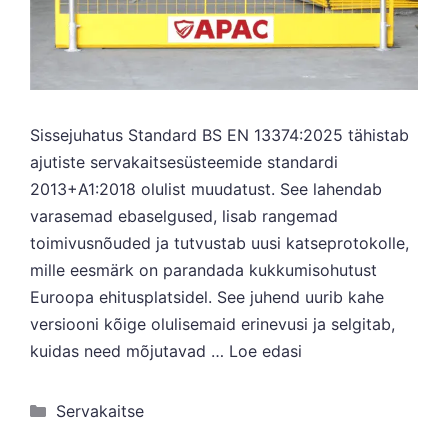
Sissejuhatus Standard BS EN 13374:2025 tähistab
ajutiste servakaitsesüsteemide standardi
2013+A1:2018 olulist muudatust. See lahendab
varasemad ebaselgused, lisab rangemad
toimivusnõuded ja tutvustab uusi katseprotokolle,
mille eesmärk on parandada kukkumisohutust
Euroopa ehitusplatsidel. See juhend uurib kahe
versiooni kõige olulisemaid erinevusi ja selgitab,
kuidas need mõjutavad …
Loe edasi
Kategooriad
Servakaitse