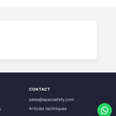
Russian
CONTACT
Estonian
sales@apacsafety.com
Finnish
Articles techniques
s
Spanish