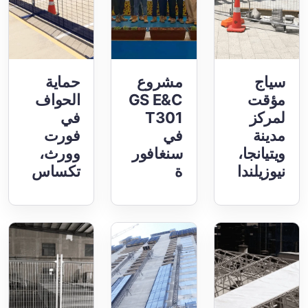
سياج
مشروع
حماية
مؤقت
GS E&C
الحواف
لمركز
T301
في
مدينة
في
فورت
ويتيانجا،
سنغافور
وورث،
نيوزيلندا
ة
تكساس