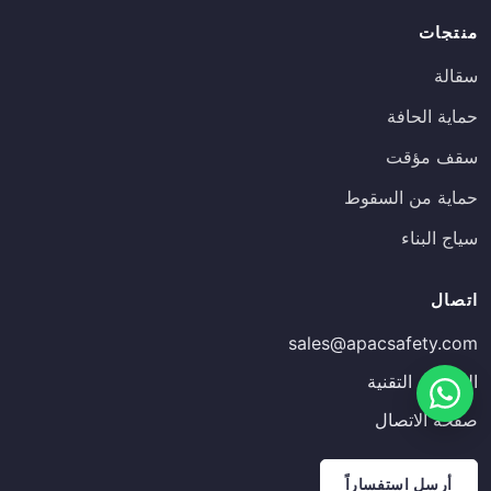
منتجات
سقالة
حماية الحافة
سقف مؤقت
حماية من السقوط
سياج البناء
Russian
اتصال
Estonian
sales@apacsafety.com
Finnish
المقالات التقنية
Spanish
صفحة الاتصال
French
German
أرسل استفساراً