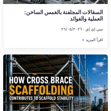
السقالات المجلفنة بالغمس الساخن:
العملية والفوائد
سي إي إي · ٢٦/٠٥/٢٠٢٦
اقرأ المزيد »