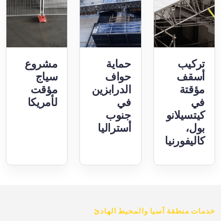
تركيب
حماية
مشروع
أسقف
حواف
سياج
مؤقتة
الدرابزين
مؤقت
في
في
لأمريكا
كيتسيلانو
جنوب
بول،
أستراليا
كاليفورنيا
خدمات منطقة آسيا والمحيط الهادئ