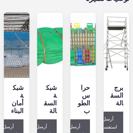
برج
حرا
شبك
شبك
السق
س
ة
ة
الة
الطو
السق
أمان
ب
الة
البناء
أرسل
أرسل
أرسل
أرسل
استفساراً