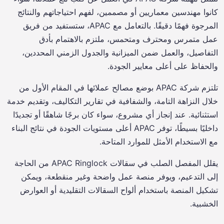
كانوا مهندسين معماريين أو مصممين، لفهم احتياجاتهم والنتائج
المرجوة فهمًا دقيقًا. بالتعامل مع APAC، ستستفيد من فريق
عمل متمرس ومحترف ومتحمس، ملتزم بالاهتمام بأدق
التفاصيل، والعمل ضمن الميزانية والجدول الزمني المحددين،
والحفاظ على أعلى معايير الجودة.
تلتزم شركة APAC بوضع مصالح عملائها في المقام الأول من
خلال النزاهة التامة، والشفافية في تقارير التكاليف، وتقديم خدمة
استثنائية. عند إنجاز أي مشروع، سواء كان برجًا شاهقًا أو تجديدًا
داخليًا بسيطًا، توفر APAC أعلى مستويات الجودة في نتائج البناء
مع الاستخدام الأمثل للموارد المتاحة.
يقلل المفصل الصلب في سقالات APAC Ringlock من الحاجة
إلى التدعيم، ويوفر منصة عمل واضحة وغير منقطعة، ويمكن
تشكيل المنصة باستخدام ألواح السقالات التقليدية أو العوارض
الخشبية.