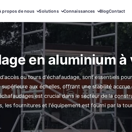
À propos de nous
Solutions
Connaissances
Blog
Contact
dage en aluminium à
'accès ou tours d'échafaudage, sont essentiels pour l
supérieure aux échelles, offrant une stabilité accrue 
échafaudages est crucial dans le secteur de la constr
, les fournitures et l'équipement est fourni par la to
.