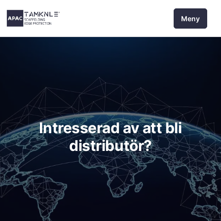
Hoppa
Meny
till
innehåll
Intresserad av att bli
distributör?