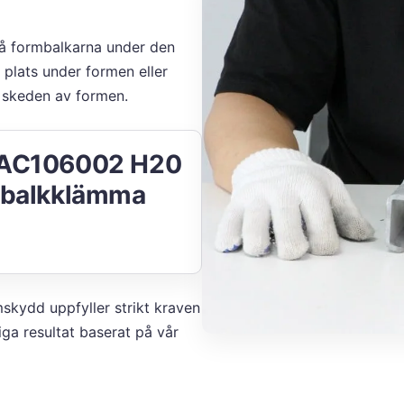
å formbalkarna under den
 plats under formen eller
a skeden av formen.
AC106002 H20
äbalkklämma
kydd uppfyller strikt kraven
iga resultat baserat på vår