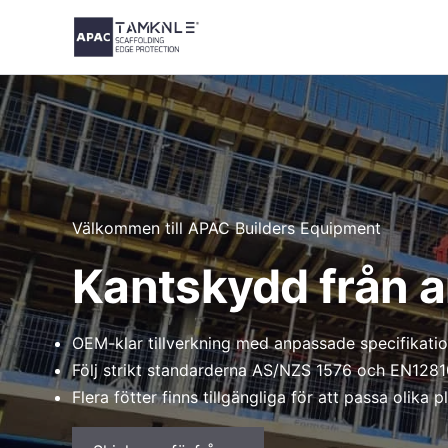
Hoppa
till
innehåll
Välkommen till APAC Builders Equipment
Kantskydd från a
OEM-klar tillverkning med anpassade specifikatio
Följ strikt standarderna AS/NZS 1576 och EN1281
Flera fötter finns tillgängliga för att passa olika 