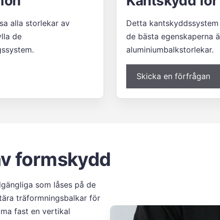
tion
Kantskydd för
a alla storlekar av
Detta kantskyddssystem ä
lla de
de bästa egenskaperna är 
ngssystem.
aluminiumbalkstorlekar.
Skicka en förfrågan
 av formskydd
gängliga som låses på de
etära träformningsbalkar för
mma fast en vertikal