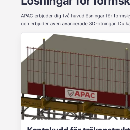
Lösningar för formsk
APAC erbjuder dig två huvudlösningar för formsky
och erbjuder även avancerade 3D-ritningar. Du kan