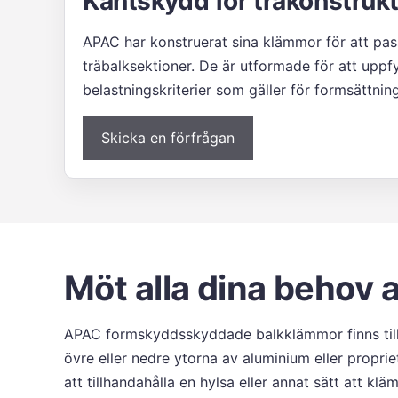
Kantskydd för träkonstruk
APAC har konstruerat sina klämmor för att pass
träbalksektioner. De är utformade för att uppfy
belastningskriterier som gäller för formsättni
Skicka en förfrågan
Möt alla dina behov
APAC formskyddsskyddade balkklämmor finns till
övre eller nedre ytorna av aluminium eller propri
att tillhandahålla en hylsa eller annat sätt att klä