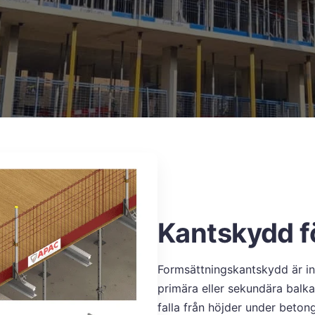
Kantskydd f
Formsättningskantskydd är in
primära eller sekundära balkar
falla från höjder under beton