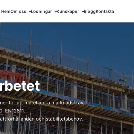
Hem
Om oss
Lösningar
Kunskaper
Blogg
Kontakta
rbetet
ner för att matcha era marknadskrav.
0, EN12811.
plattförhållanden och stabilitetsbehov.