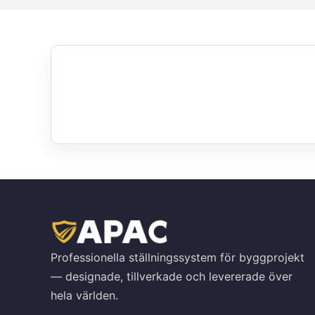
Professionella ställningssystem för byggprojekt
— designade, tillverkade och levererade över
hela världen.