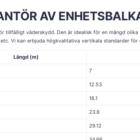
RANTÖR AV ENHETSBALKA
ör tillfälligt väderskydd. Den är idealisk för en mängd olik
etc. Vi kan erbjuda högkvalitativa vertikala standarder för o
Längd (m)
7
12.53
18.1
23.6
29.12
34.66