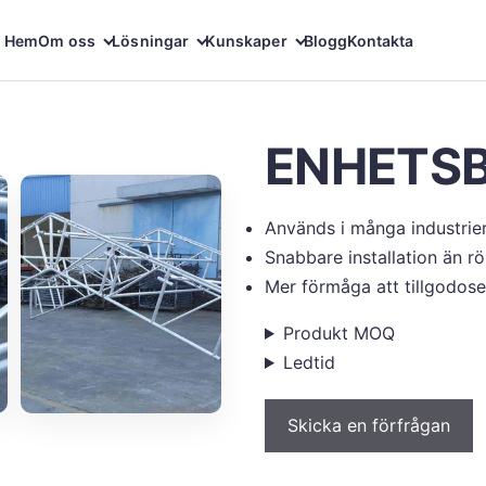
Hem
Om oss
Lösningar
Kunskaper
Blogg
Kontakta
ENHETS
Används i många industrier
Snabbare installation än r
Mer förmåga att tillgodos
Produkt MOQ
Ledtid
Skicka en förfrågan