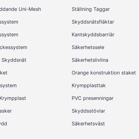
ddande Uni-Mesh
Ställning Taggar
ssystem
Skyddsnätsfläktar
ssystem
Kantskyddsbarriär
ckessystem
Säkerhetssele
d Skyddsnät
Säkerhetslivlina
ket
Orange konstruktion staket
ksystem
Krympplasttak
 Krympplast
PVC presenningar
asker
Skyddsstövlar
ydd
Säkerhetsväst