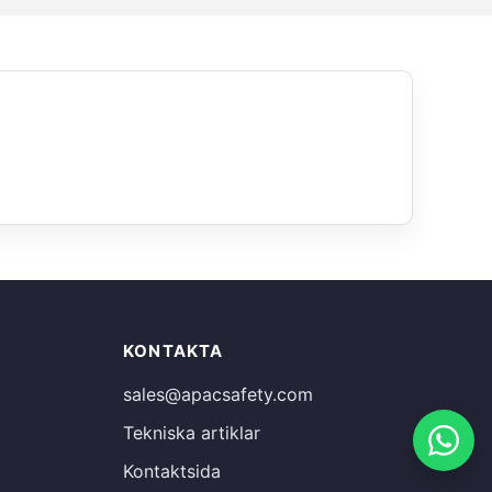
Russian
KONTAKTA
Estonian
sales@apacsafety.com
Finnish
Tekniska artiklar
Spanish
Kontaktsida
French