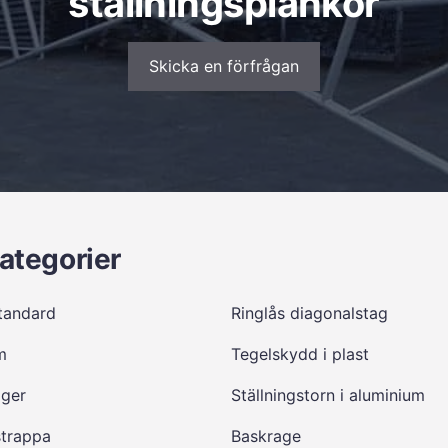
ställningsplankor
Skicka en förfrågan
ategorier
tandard
Ringlås diagonalstag
m
Tegelskydd i plast
dger
Ställningstorn i aluminium
strappa
Baskrage