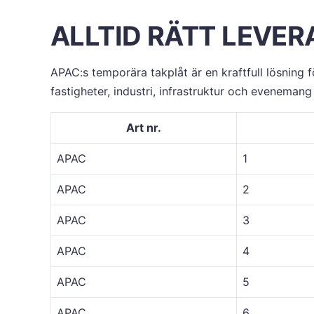
ALLTID RÄTT LEVE
APAC:s temporära takplåt är en kraftfull lösning f
fastigheter, industri, infrastruktur och evenemang 
Art nr.
APAC
1
APAC
2
APAC
3
APAC
4
APAC
5
APAC
6