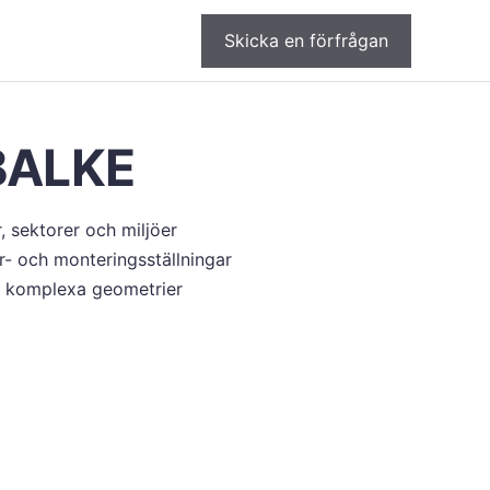
Skicka en förfrågan
BALKE
, sektorer och miljöer
ör- och monteringsställningar
e komplexa geometrier