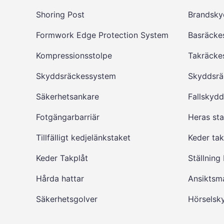
Shoring Post
Brandsky
Formwork Edge Protection System
Basräcke
Kompressionsstolpe
Takräcke
Skyddsräckessystem
Skyddsrä
Säkerhetsankare
Fallskyd
Fotgängarbarriär
Heras sta
Tillfälligt kedjelänkstaket
Keder ta
Keder Takplåt
Ställning
Hårda hattar
Ansiktsm
Säkerhetsgolver
Hörselsk