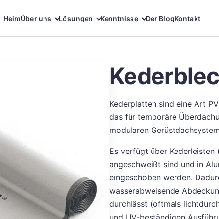
Heim
Über uns
Lösungen
Kenntnisse
Der Blog
Kontakt
Kederble
Kederplatten sind eine Art 
das für temporäre Überdachu
modularen Gerüstdachsystem
Es verfügt über Kederleisten 
angeschweißt sind und in Al
eingeschoben werden. Dadurc
wasserabweisende Abdeckung, 
durchlässt (oftmals lichtdur
und UV-beständigen Ausführun