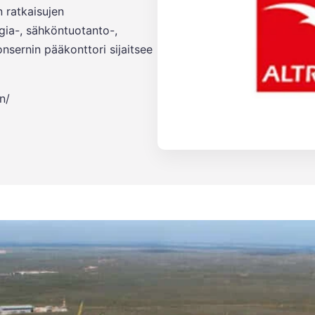
 ratkaisujen
rgia-, sähköntuotanto-,
onsernin pääkonttori sijaitsee
n/