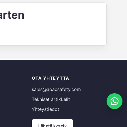
arten
Russian
OTA YHTEYTTÄ
Estonian
sales@apacsafety.com
Spanish
Tekniset artikkelit
French
Yhteystiedot
German
Arabic
Lähetä kysely