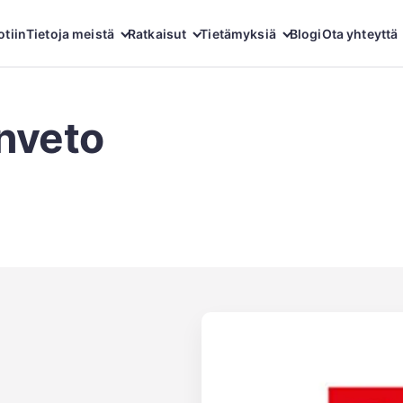
otiin
Tietoja meistä
Ratkaisut
Tietämyksiä
Blogi
Ota yhteyttä
nveto