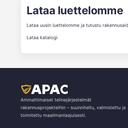
Lataa luettelomme
Lataa uusin luettelomme ja tutustu rakennusa
Lataa katalogi
Ammattimaiset telinejärjestelmät
rakennusprojekteihin – suunniteltu, valmistettu ja
toimitettu maailmanlaajuisesti.