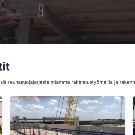
it
päisiä reunasuojajärjestelmiämme rakennustyömailla ja raken