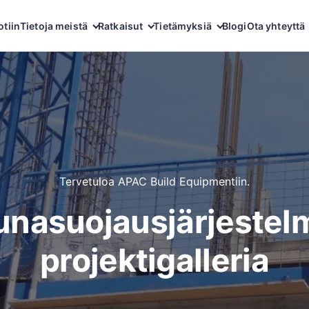
otiin
Tietoja meistä
Ratkaisut
Tietämyksiä
Blogi
Ota yhteyttä
Tervetuloa APAC Build Equipmentiin.
unasuojausjärjestel
projektigalleria