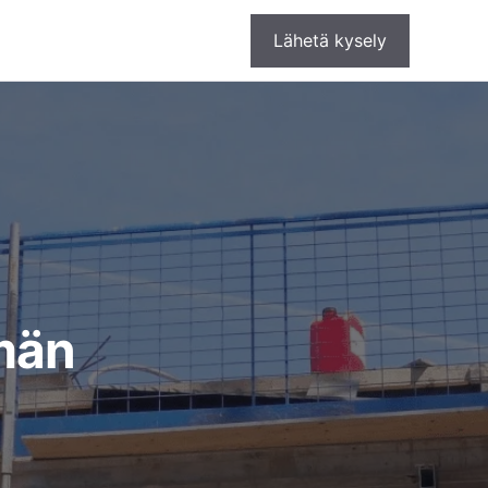
Lähetä kysely
män