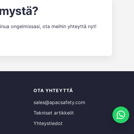
ymystä?
inua ongelmissasi, ota meihin yhteyttä nyt!
Russian
OTA YHTEYTTÄ
Estonian
sales@apacsafety.com
Spanish
Tekniset artikkelit
French
Yhteystiedot
German