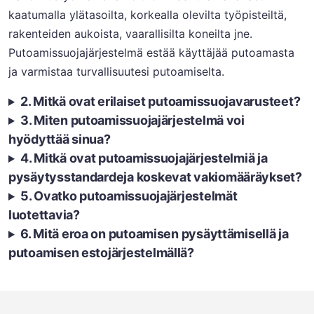
kaatumalla ylätasoilta, korkealla olevilta työpisteiltä,
rakenteiden aukoista, vaarallisilta koneilta jne.
Putoamissuojajärjestelmä estää käyttäjää putoamasta
ja varmistaa turvallisuutesi putoamiselta.
2. Mitkä ovat erilaiset putoamissuojavarusteet?
3. Miten putoamissuojajärjestelmä voi
hyödyttää sinua?
4. Mitkä ovat putoamissuojajärjestelmiä ja
pysäytysstandardeja koskevat vakiomääräykset?
5. Ovatko putoamissuojajärjestelmät
luotettavia?
6. Mitä eroa on putoamisen pysäyttämisellä ja
putoamisen estojärjestelmällä?