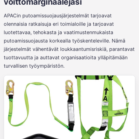
voittomarginaalejasi
APACin putoamissuojausjärjestelmät tarjoavat
olennaisia ratkaisuja eri toimialoille ja tarjoavat
luotettavaa, tehokasta ja vaatimustenmukaista
putoamissuojausta korkealla työskenteleville. Nämä
järjestelmät vähentävät loukkaantumisriskiä, parantavat
tuottavuutta ja auttavat organisaatioita ylläpitämään
turvallisen työympäristön.