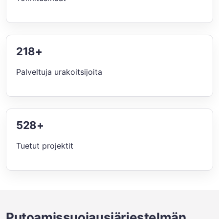
218+
Palveltuja urakoitsijoita
528+
Tuetut projektit
Putoamissuojausjärjestelmän