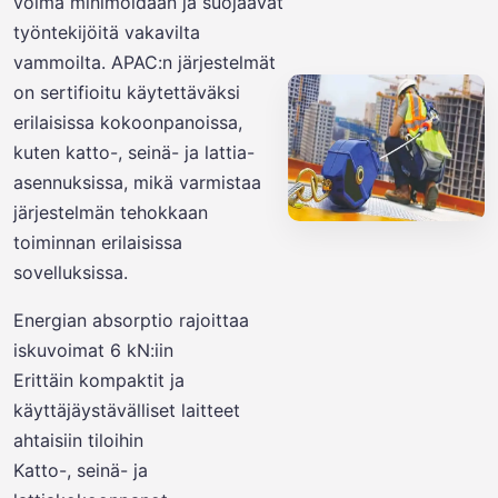
voima minimoidaan ja suojaavat
työntekijöitä vakavilta
vammoilta. APAC:n järjestelmät
on sertifioitu käytettäväksi
erilaisissa kokoonpanoissa,
kuten katto-, seinä- ja lattia-
asennuksissa, mikä varmistaa
järjestelmän tehokkaan
toiminnan erilaisissa
sovelluksissa.
Energian absorptio rajoittaa
iskuvoimat 6 kN:iin
Erittäin kompaktit ja
käyttäjäystävälliset laitteet
ahtaisiin tiloihin
Katto-, seinä- ja