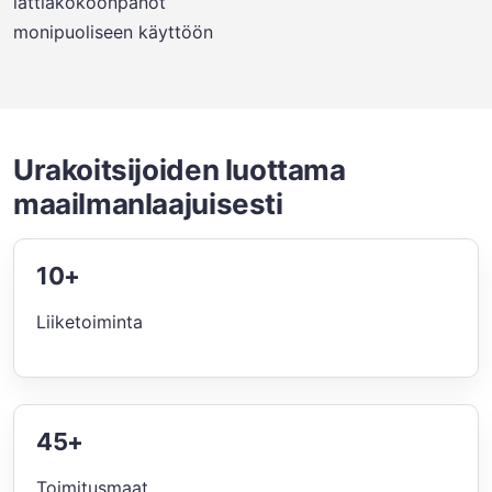
lattiakokoonpanot
monipuoliseen käyttöön
Urakoitsijoiden luottama
maailmanlaajuisesti
10+
Liiketoiminta
45+
Toimitusmaat