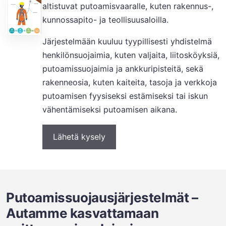
altistuvat putoamisvaaralle, kuten rakennus-,
kunnossapito- ja teollisuusaloilla.
Järjestelmään kuuluu tyypillisesti yhdistelmä
henkilönsuojaimia, kuten valjaita, liitosköyksiä,
putoamissuojaimia ja ankkuripisteitä, sekä
rakenneosia, kuten kaiteita, tasoja ja verkkoja
putoamisen fyysiseksi estämiseksi tai iskun
vähentämiseksi putoamisen aikana.
Lähetä kysely
Putoamissuojausjärjestelmät –
Autamme kasvattamaan