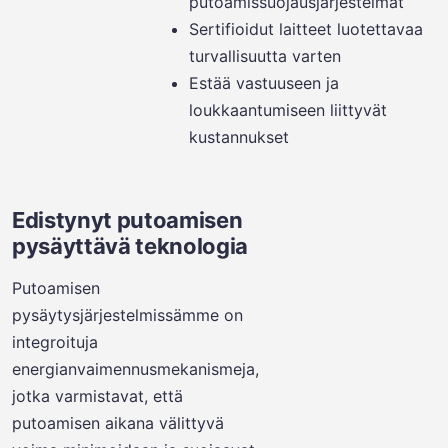
putoamissuojausjärjestelmät
Sertifioidut laitteet luotettavaa
turvallisuutta varten
Estää vastuuseen ja
loukkaantumiseen liittyvät
kustannukset
Edistynyt putoamisen
pysäyttävä teknologia
Putoamisen
pysäytysjärjestelmissämme on
integroituja
energianvaimennusmekanismeja,
jotka varmistavat, että
putoamisen aikana välittyvä