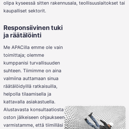
olipa kyseessä sitten rakennusala, teollisuuslaitokset tai
kaupalliset sektorit.
Responsiivinen tuki
ja räätälöinti
Me APACilla emme ole vain
toimittaja; olemme
kumppanisi turvallisuuden
suhteen. Tiimimme on aina
valmiina auttamaan sinua
räätälöidyillä ratkaisuilla,
helpolla tilaamisella ja
kattavalla asiakastuella.
Alustavasta konsultaatiosta
oston jälkeiseen ohjaukseen
varmistamme, että tiimilläsi