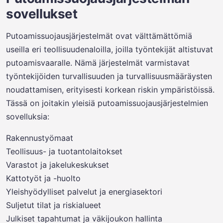
sovellukset
Putoamissuojausjärjestelmät ovat välttämättömiä
useilla eri teollisuudenaloilla, joilla työntekijät altistuvat
putoamisvaaralle. Nämä järjestelmät varmistavat
työntekijöiden turvallisuuden ja turvallisuusmääräysten
noudattamisen, erityisesti korkean riskin ympäristöissä.
Tässä on joitakin yleisiä putoamissuojausjärjestelmien
sovelluksia:
Rakennustyömaat
Teollisuus- ja tuotantolaitokset
Varastot ja jakelukeskukset
Kattotyöt ja -huolto
Yleishyödylliset palvelut ja energiasektori
Suljetut tilat ja riskialueet
Julkiset tapahtumat ja väkijoukon hallinta