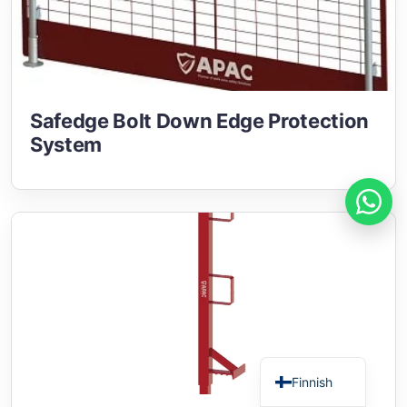
Russian
Safedge Bolt Down Edge Protection
System
Estonian
Spanish
French
German
Arabic
Italian
Swedish
English
Finnish