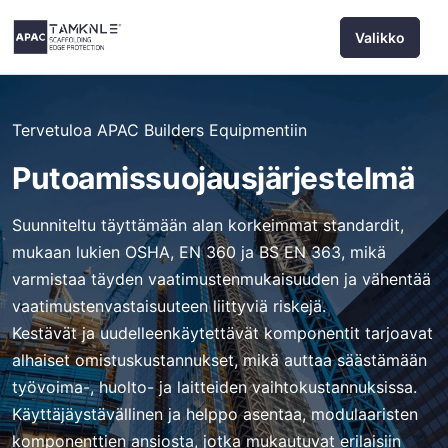
Siirry
Valikko
sisältöön
Tervetuloa APAC Builders Equipmentiin
Putoamissuojausjärjestelmä
Suunniteltu täyttämään alan korkeimmat standardit,
mukaan lukien OSHA, EN 360 ja BS EN 363, mikä
varmistaa täyden vaatimustenmukaisuuden ja vähentää
vaatimustenvastaisuuteen liittyviä riskejä.
Kestävät ja uudelleenkäytettävät komponentit tarjoavat
alhaiset omistuskustannukset, mikä auttaa säästämään
työvoima-, huolto- ja laitteiden vaihtokustannuksissa.
Käyttäjäystävällinen ja helppo asentaa, modulaaristen
komponenttien ansiosta, jotka mukautuvat erilaisiin