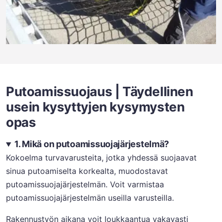
Putoamissuojaus | Täydellinen
usein kysyttyjen kysymysten
opas
1. Mikä on putoamissuojajärjestelmä?
Kokoelma turvavarusteita, jotka yhdessä suojaavat
sinua putoamiselta korkealta, muodostavat
putoamissuojajärjestelmän. Voit varmistaa
putoamissuojajärjestelmän useilla varusteilla.
Rakennustyön aikana voit loukkaantua vakavasti