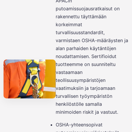
APACin
putoamissuojausratkaisut on
rakennettu täyttämään
korkeimmat
turvallisuusstandardit,
varmistaen OSHA-määräysten ja
alan parhaiden käytäntöjen
noudattamisen. Sertifioidut
tuotteemme on suunniteltu
vastaamaan
teollisuusympäristöjen
vaatimuksiin ja tarjoamaan
turvallisen työympäristön
henkilöstölle samalla
minimoiden riskit ja vastuut.
OSHA-yhteensopivat