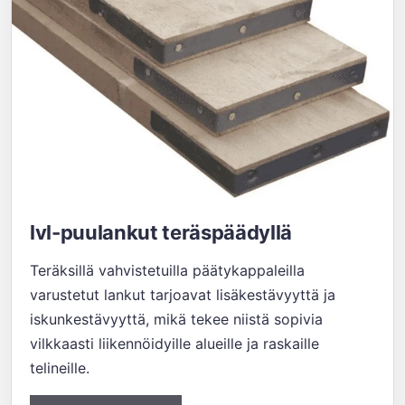
lvl-puulankut teräspäädyllä
Teräksillä vahvistetuilla päätykappaleilla
varustetut lankut tarjoavat lisäkestävyyttä ja
iskunkestävyyttä, mikä tekee niistä sopivia
vilkkaasti liikennöidyille alueille ja raskaille
telineille.