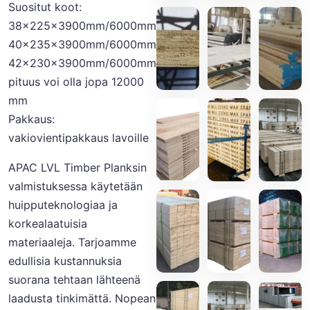
Suositut koot:
38x225x3900mm/6000mm
40x235x3900mm/6000mm
42x230x3900mm/6000mm
pituus voi olla jopa 12000
mm
Pakkaus:
vakiovientipakkaus lavoille
APAC LVL Timber Planksin
valmistuksessa käytetään
huipputeknologiaa ja
korkealaatuisia
materiaaleja. Tarjoamme
edullisia kustannuksia
suorana tehtaan lähteenä
laadusta tinkimättä. Nopean