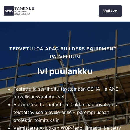
Siirry
Valikko
sisältöön
TERVETULOA APAC BUILDERS EQUIPMENT -
PALVELUUN
lvl puulankku
Testattu ja sertifioitu täyttämään OSHA- ja ANSI-
turvallisuusvaatimukset.
Automatisoitu tuotanto + tiukka laadunvalvonta
toistettavissa oleville erille – parempi usean
projektin toimituksiin.
Valmistettu A-luokan WBP-fenoliliimasta, keitetty