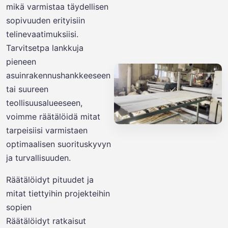
mikä varmistaa täydellisen
sopivuuden erityisiin
telinevaatimuksiisi.
Tarvitsetpa lankkuja
pieneen
asuinrakennushankkeeseen
tai suureen
teollisuusalueeseen,
voimme räätälöidä mitat
tarpeisiisi varmistaen
optimaalisen suorituskyvyn
ja turvallisuuden.
Räätälöidyt pituudet ja
mitat tiettyihin projekteihin
sopien
Räätälöidyt ratkaisut