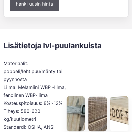
hanki uusin hinta
Lisätietoja lvl-puulankuista
Materiaalit:
poppeli/lehtipuu/mänty tai
pyynnöstä
Liima: Melamiini WBP -liima,
fenolinen WBP-liima
Kosteuspitoisuus: 8%~12%
Tiheys: 580-620
kg/kuutiometri
Standardi: OSHA, ANSI