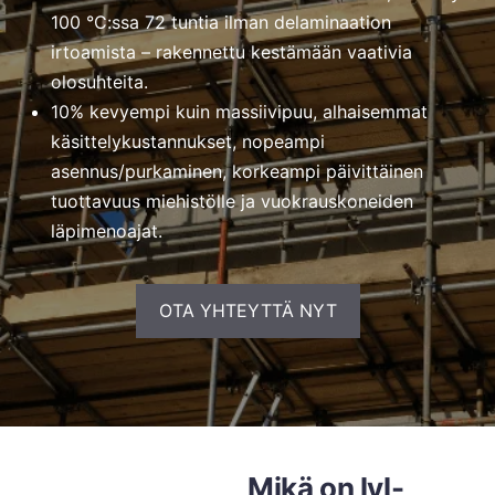
100 °C:ssa 72 tuntia ilman delaminaation
irtoamista – rakennettu kestämään vaativia
olosuhteita.
10% kevyempi kuin massiivipuu, alhaisemmat
käsittelykustannukset, nopeampi
asennus/purkaminen, korkeampi päivittäinen
tuottavuus miehistölle ja vuokrauskoneiden
läpimenoajat.
OTA YHTEYTTÄ NYT
Mikä on lvl-