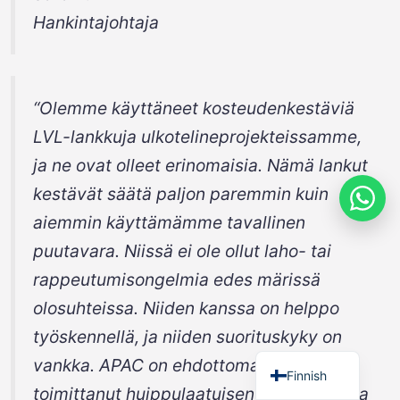
Hankintajohtaja
“Olemme käyttäneet kosteudenkestäviä
Russian
LVL-lankkuja ulkotelineprojekteissamme,
Estonian
ja ne ovat olleet erinomaisia. Nämä lankut
Spanish
kestävät säätä paljon paremmin kuin
French
aiemmin käyttämämme tavallinen
German
puutavara. Niissä ei ole ollut laho- tai
Arabic
rappeutumisongelmia edes märissä
Italian
olosuhteissa. Niiden kanssa on helppo
Swedish
työskennellä, ja niiden suorituskyky on
English
vankka. APAC on ehdottomasti
Finnish
toimittanut huippulaatuisen tuotteen, joka