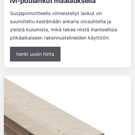
lvl-puulankut maalauksella
Suojapinnoitteella viimeistellyt lankut on
suunniteltu kestämään ankaria olosuhteita ja
yleistä kulumista, mikä tekee niistä ihanteellisia
pitkäaikaiseen rakennustelineiden käyttöön.
hanki uusin hinta