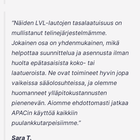
“Näiden LVL-lautojen tasalaatuisuus on
mullistanut telinejärjestelmämme.
Jokainen osa on yhdenmukainen, mikä
helpottaa suunnittelua ja asennusta ilman
huolta epätasaisista koko- tai
laatueroista. Ne ovat toimineet hyvin jopa
vaikeissa sääolosuhteissa, ja olemme
huomanneet ylläpitokustannusten
pienenevän. Aiomme ehdottomasti jatkaa
APACin käyttöä kaikkiin
puulankkutarpeisiimme.”
Sara T.