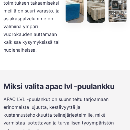
toimituksen takaamiseksi
meillä on suuri varasto, ja
asiakaspalvelumme on
valmiina ympäri
vuorokauden auttamaan
kaikissa kysymyksissä tai
huolenaiheissa.
Miksi valita apac lvl -puulankku
APAC LVL -puulankut on suunniteltu tarjoamaan
erinomaista lujuutta, kestävyyttä ja
kustannustehokkuutta telinejärjestelmille, mikä
varmistaa luotettavan ja turvallisen työympäristön