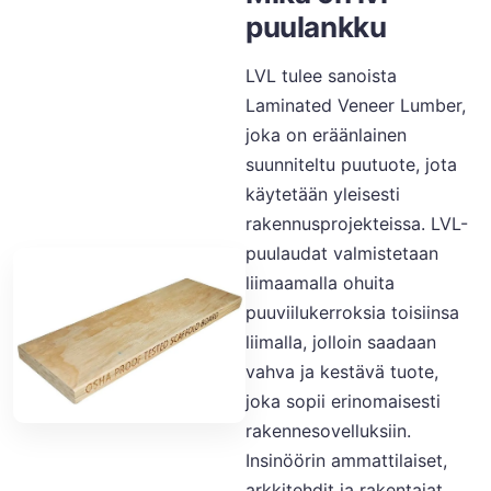
puulankku
LVL tulee sanoista
Laminated Veneer Lumber,
joka on eräänlainen
suunniteltu puutuote, jota
käytetään yleisesti
rakennusprojekteissa. LVL-
puulaudat valmistetaan
liimaamalla ohuita
puuviilukerroksia toisiinsa
liimalla, jolloin saadaan
vahva ja kestävä tuote,
joka sopii erinomaisesti
rakennesovelluksiin.
Insinöörin ammattilaiset,
arkkitehdit ja rakentajat