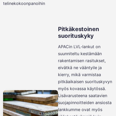
telinekokoonpanoihin
Pitkäkestoinen
suorituskyky
APACin LVL-lankut on
suunniteltu kestämään
rakentamisen rasitukset,
eivätkä ne vääntyile ja
kierry, mikä varmistaa
pitkäaikaisen suorituskyvyn
myös kovassa käytössä.
Lisävarusteena saatavien
suojapinnoitteiden ansiosta
lankkumme ovat myös