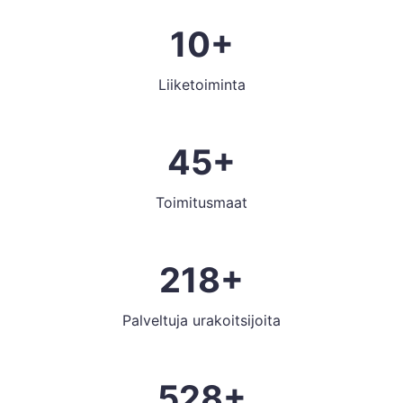
10+
Liiketoiminta
45+
Toimitusmaat
218+
Palveltuja urakoitsijoita
528+