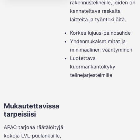
rakennustelineille, joiden on
kannateltava raskaita
laitteita ja työntekijöitä.
Korkea lujuus-painosuhde
Yhdenmukaiset mitat ja
minimaalinen vääntyminen
Luotettava
kuormankantokyky
telinejärjestelmille
Mukautettavissa
tarpeisiisi
APAC tarjoaa räätälöityjä
kokoja LVL-puulankuille,