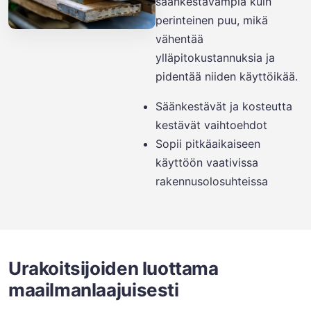
säänkestävämpiä kuin
perinteinen puu, mikä
vähentää
ylläpitokustannuksia ja
pidentää niiden käyttöikää.
Säänkestävät ja kosteutta
kestävät vaihtoehdot
Sopii pitkäaikaiseen
käyttöön vaativissa
rakennusolosuhteissa
Urakoitsijoiden luottama
maailmanlaajuisesti