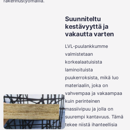
rakennustyömailla.
Suunniteltu
kestävyyttä ja
vakautta varten
LVL-puulankkumme
valmistetaan
korkealaatuisista
laminoituista
puukerroksista, mikä luo
materiaalin, joka on
vahvempaa ja vakaampaa
kuin perinteinen
massiivipuu ja jolla on
suurempi kantavuus. Tämä
tekee niistä ihanteellisia