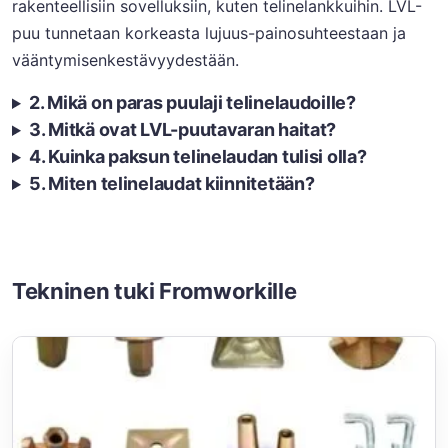
rakenteellisiin sovelluksiin, kuten telinelankkuihin. LVL-
puu tunnetaan korkeasta lujuus-painosuhteestaan ja
vääntymisenkestävyydestään.
2. Mikä on paras puulaji telinelaudoille?
3. Mitkä ovat LVL-puutavaran haitat?
4. Kuinka paksun telinelaudan tulisi olla?
5. Miten telinelaudat kiinnitetään?
Tekninen tuki Fromworkille