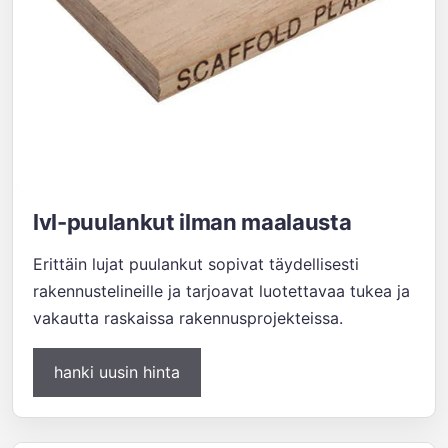
lvl-puulankut ilman maalausta
Erittäin lujat puulankut sopivat täydellisesti
rakennustelineille ja tarjoavat luotettavaa tukea ja
vakautta raskaissa rakennusprojekteissa.
hanki uusin hinta