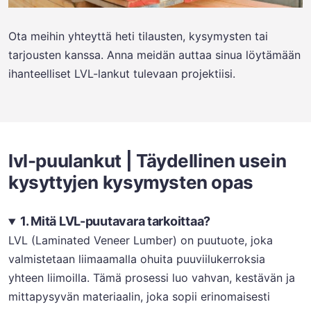
Ota meihin yhteyttä heti tilausten, kysymysten tai
tarjousten kanssa. Anna meidän auttaa sinua löytämään
ihanteelliset LVL-lankut tulevaan projektiisi.
lvl-puulankut | Täydellinen usein
kysyttyjen kysymysten opas
1. Mitä LVL-puutavara tarkoittaa?
LVL (Laminated Veneer Lumber) on puutuote, joka
valmistetaan liimaamalla ohuita puuviilukerroksia
yhteen liimoilla. Tämä prosessi luo vahvan, kestävän ja
mittapysyvän materiaalin, joka sopii erinomaisesti