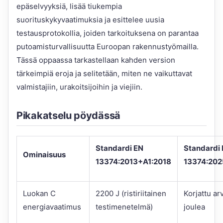
epäselvyyksiä, lisää tiukempia
suorituskykyvaatimuksia ja esittelee uusia
testausprotokollia, joiden tarkoituksena on parantaa
putoamisturvallisuutta Euroopan rakennustyömailla.
Tässä oppaassa tarkastellaan kahden version
tärkeimpiä eroja ja selitetään, miten ne vaikuttavat
valmistajiin, urakoitsijoihin ja viejiin.
Pikakatselu pöydässä
Standardi EN
Standardi
Ominaisuus
13374:2013+A1:2018
13374:202
Luokan C
2200 J (ristiriitainen
Korjattu a
energiavaatimus
testimenetelmä)
joulea