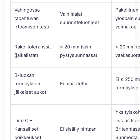
Vahingossa
Pakollinen
Vain laajat
tapahtuvan
ylöspäin s
suunnitteluohjeet
irtoamisen testi
voimakoe
Rako-toleranssit
≤ 20 mm (vain
≤ 20 mm (p
(jalkalistat)
pystysuunnassa)
vaakasuora
B-luokan
Ei ≥ 250 m
törmäyksen
Ei määritelty
törmäyksen
jälkeiset aukot
Yksityisko
Liite C –
listaus Iso-
Kansalliset
Ei sisälly hintaan
Britanniast
poikkeukset
Suomesta, 