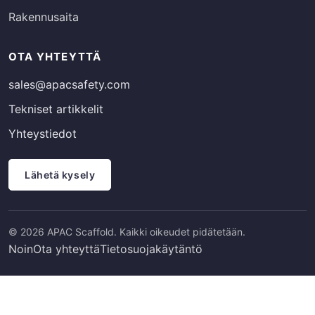
Rakennusaita
OTA YHTEYTTÄ
sales@apacsafety.com
Tekniset artikkelit
Yhteystiedot
Lähetä kysely
© 2026 APAC Scaffold. Kaikki oikeudet pidätetään.
Noin
Ota yhteyttä
Tietosuojakäytäntö