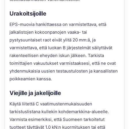
Urakoitsijoille
EPS-muovia hankittaessa on varmistettava, että
jalkalistojen kokoonpanojen vaaka- tai
pystysuuntaiset raot eivät ylitä 20 mm:ä, ja
varmistettava, että luokan B järjestelmät säilyttävät
rakenteellisen eheyden iskun jälkeen. Tarkista
toimittajien vakuutukset varmistaaksesi, että ne ovat
yhdenmukaisia uusien testaustulosten ja kansallisten
poikkeamien kanssa.
Viejille ja jakelijoille
Käytä liitettä C vaatimustenmukaisuuden
tarkistuslistana kullekin kohdemarkkina-alueelle.
Varmista esimerkiksi, että Suomeen tarkoitetut
tuotteet täyttävät 1,0 kN:n kuormituksen tai että