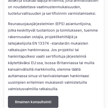
asiakirja sisältää laajoja eritelmiä, joita ammattilaisten
on noudatettava vaatimustenmukaisuuden,
tuoteturvallisuuden ja sertifioinnin varmistamiseksi.
Reunasuojausjärjestelmien (EPS) asiantuntijoina,
jotka keskittyvät tuotantoon ja toimitukseen, tuemme
rakennusalan ostajia, projektikehittäjiä ja
laitejakelijoita EN 13374 -standardin mukaisten
ratkaisujen hankinnassa. Jos projektisi tai
hankintaputkesi vaatii sertifioituja järjestelmiä
käytettäväksi EU:ssa, Isossa-Britanniassa tai muilla
kansainvälisillä markkinoilla, olemme täällä
auttamassa sinua virtaviivaistamaan hankintaasi
uusimpien eritelmien mukaisesti valmistetuilla
valmistusvalmiilla ratkaisuilla.
Ilmainen konsultointi