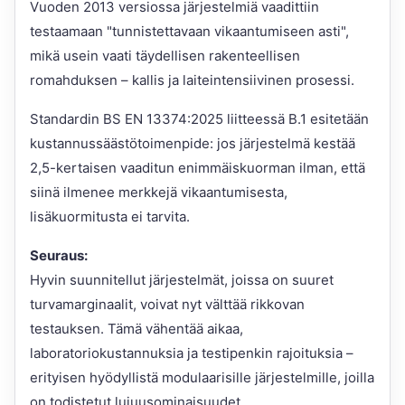
Vuoden 2013 versiossa järjestelmiä vaadittiin
testaamaan "tunnistettavaan vikaantumiseen asti",
mikä usein vaati täydellisen rakenteellisen
romahduksen – kallis ja laiteintensiivinen prosessi.
Standardin BS EN 13374:2025 liitteessä B.1 esitetään
kustannussäästötoimenpide: jos järjestelmä kestää
2,5-kertaisen vaaditun enimmäiskuorman ilman, että
siinä ilmenee merkkejä vikaantumisesta,
lisäkuormitusta ei tarvita.
Seuraus:
Hyvin suunnitellut järjestelmät, joissa on suuret
turvamarginaalit, voivat nyt välttää rikkovan
testauksen. Tämä vähentää aikaa,
laboratoriokustannuksia ja testipenkin rajoituksia –
erityisen hyödyllistä modulaarisille järjestelmille, joilla
on todistetut lujuusominaisuudet.