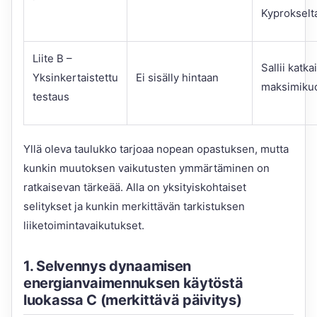
Kyprokselta 
Liite B –
Sallii katk
Yksinkertaistettu
Ei sisälly hintaan
maksimikuo
testaus
Yllä oleva taulukko tarjoaa nopean opastuksen, mutta
kunkin muutoksen vaikutusten ymmärtäminen on
ratkaisevan tärkeää. Alla on yksityiskohtaiset
selitykset ja kunkin merkittävän tarkistuksen
liiketoimintavaikutukset.
1. Selvennys dynaamisen
energianvaimennuksen käytöstä
luokassa C (merkittävä päivitys)