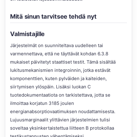
Mitä sinun tarvitsee tehdä nyt
Valmistajille
Järjestelmät on suunniteltava uudelleen tai
varmennettava, että ne täyttävät kohdan 6.3.8
mukaiset päivitetyt staattiset testit. Tämä sisältää
lukitusmekanismien integroinnin, jotka estävät
komponenttien, kuten pylväiden ja kaiteiden,
siirtymisen ylöspäin. Lisäksi luokan C
tuotedokumentaatiota on tarkistettava, jotta se
ilmoittaa korjatun 3185 joulen
energianabsorptiovaatimuksen noudattamisesta.
Lujuusmarginaalit ylittävien järjestelmien tulisi
soveltaa yksinkertaistettua liitteen B protokollaa
testikustannusten vähentämiseksi.