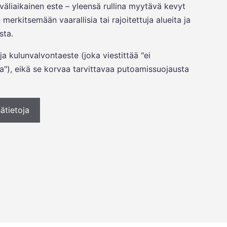
väliaikainen este – yleensä rullina myytävä kevyt
erkitsemään vaarallisia tai rajoitettuja alueita ja
sta.
a kulunvalvontaeste (joka viestittää "ei
a"), eikä se korvaa tarvittavaa putoamissuojausta
ätietoja