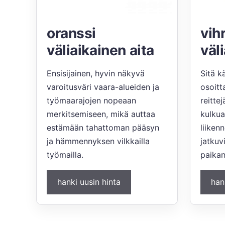
oranssi
vih
väliaikainen aita
väl
Ensisijainen, hyvin näkyvä
Sitä k
varoitusväri vaara-alueiden ja
osoitt
työmaarajojen nopeaan
reitte
merkitsemiseen, mikä auttaa
kulkua
estämään tahattoman pääsyn
liiken
ja hämmennyksen vilkkailla
jatkuv
työmailla.
paikan
hanki uusin hinta
han