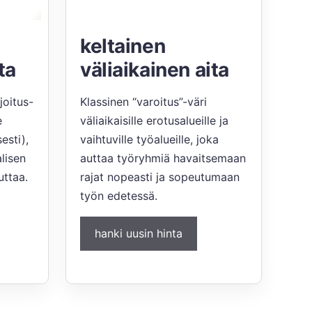
keltainen
ta
väliaikainen aita
joitus-
Klassinen “varoitus”-väri
e
väliaikaisille erotusalueille ja
esti),
vaihtuville työalueille, joka
alisen
auttaa työryhmiä havaitsemaan
uttaa.
rajat nopeasti ja sopeutumaan
työn edetessä.
hanki uusin hinta