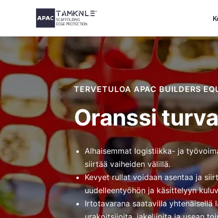
Siirry
K
sisältöön
TERVETULOA APAC BUILDERS EQ
Oranssi turva
Alhaisemmat logistiikka- ja työvoim
siirtää vaiheiden välillä.
Kevyet rullat voidaan asentaa ja si
uudelleentyöhön ja käsittelyyn kulu
Irtotavarana saatavilla yhtenäisellä
urakoitsijoita, jakelijoita ja usean t