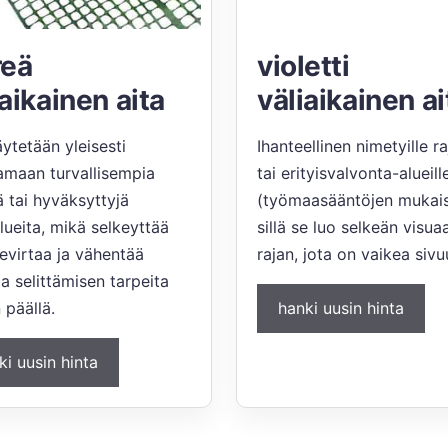
reä
violetti
iaikainen aita
väliaikainen ai
äytetään yleisesti
Ihanteellinen nimetyille ra
amaan turvallisempia
tai erityisvalvonta-alueill
jä tai hyväksyttyjä
(työmaasääntöjen mukais
lueita, mikä selkeyttää
sillä se luo selkeän visua
nevirtaa ja vähentää
rajan, jota on vaikea sivu
ia selittämisen tarpeita
 päällä.
hanki uusin hinta
ki uusin hinta