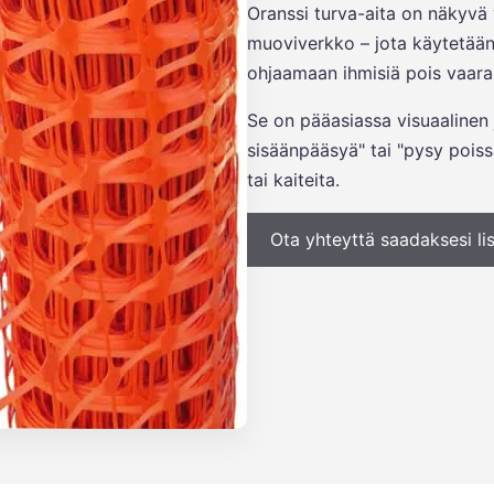
Oranssi turva-aita on näkyvä 
muoviverkko – jota käytetään m
ohjaamaan ihmisiä pois vaara
Se on pääasiassa visuaalinen j
sisäänpääsyä" tai "pysy poiss
tai kaiteita.
Ota yhteyttä saadaksesi lis