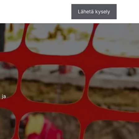
Lähetä kysely
 ja