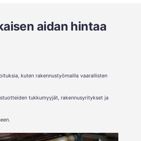
kaisen aidan hintaa
oituksia, kuten rakennustyömailla vaarallisten
ustuotteiden tukkumyyjät, rakennusyritykset ja
seen.