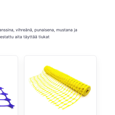
ranssina, vihreänä, punaisena, mustana ja
stattu aita täyttää tiukat