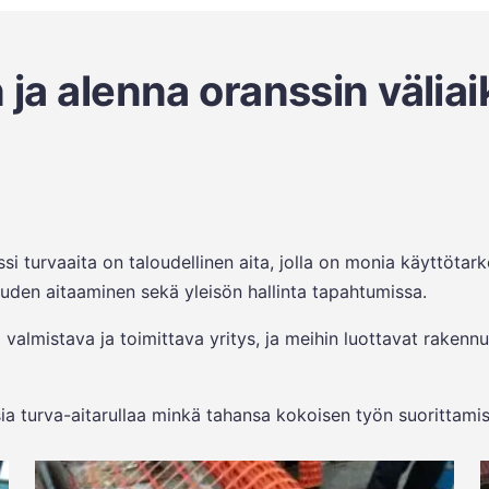
ja alenna oranssin väliai
si turvaaita on taloudellinen aita, jolla on monia käyttötark
suuden aitaaminen sekä yleisön hallinta tapahtumissa.
valmistava ja toimittava yritys, ja meihin luottavat rakenn
ia turva-aitarullaa minkä tahansa kokoisen työn suorittami