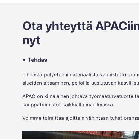
Ota yhteyttä APACiin 
nyt
Tehdas
Tiheästä polyeteenimateriaalista valmistettu orans
alueiden aitaaminen, pelloilla uusiutuvan kasvilli
APAC on kiinalainen johtava työmaaturvatuotteita 
kauppatoimistot kaikkialla maailmassa.
Voimme toimittaa ajoittain vähintään tuhat oranss