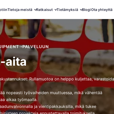
otiin
Tietoja meistä
Ratkaisut
Tietämyksiä
Blogi
Ota yhteyttä
UIPMENT -PALVELUUN
-aita
akustannukset: Rullamuotoa on helppo kuljettaa, varastoida
irtää nopeasti työvaiheiden muuttuessa, mikä vähentää
vaa aikaa työmaalla.
 laadunvalvonnalla ja vientipakkauksilla, mikä tukee
oimipisteen projekteja ennustettavalla toimituksella.