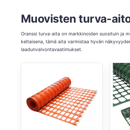
Muovisten turva-aito
Oranssi turva-aita on markkinoiden suosituin ja my
keltaisena, tämä aita varmistaa hyvän näkyvyyden 
laadunvalvontavaatimukset.